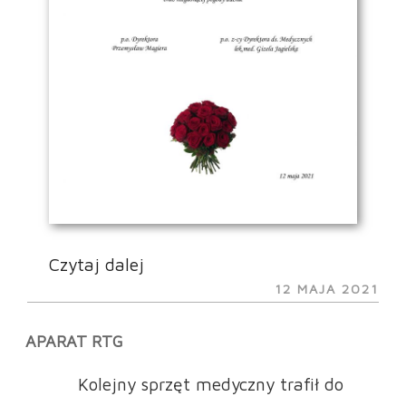
„Międzynarodowy
Czytaj dalej
OPUBLIKOWANE
Dzień
12 MAJA 2021
W
Pielęgniarki
APARAT RTG
i
Położnej
Kolejny sprzęt medyczny trafił do
–