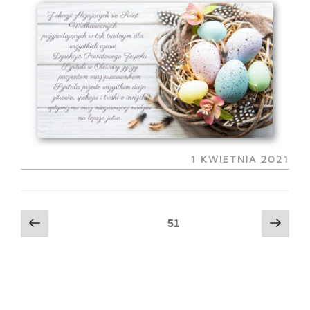
OPUBLIKOWANE
1 KWIETNIA 2021
W
Stronicowanie
Poprzednia
Nast
Strona
51
strona
stro
wpisów