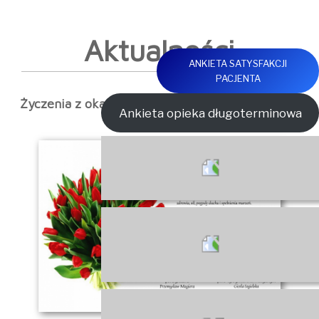
Aktualności
ANKIETA SATYSFAKCJI
PACJENTA
Życzenia z okazji Dnia Matki
Ankieta opieka długoterminowa
Narodowy
Fundusz
Zdrowia
Ministerstwo
Zdrowia
Środki