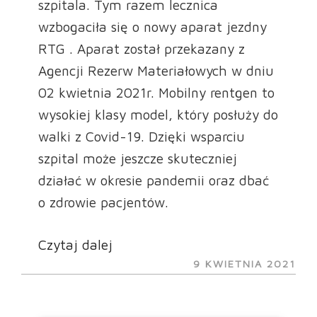
szpitala. Tym razem lecznica
życzenia
wzbogaciła się o nowy aparat jezdny
i
RTG . Aparat został przekazany z
podziękowania”
Agencji Rezerw Materiałowych w dniu
02 kwietnia 2021r. Mobilny rentgen to
wysokiej klasy model, który posłuży do
walki z Covid-19. Dzięki wsparciu
szpital może jeszcze skuteczniej
działać w okresie pandemii oraz dbać
o zdrowie pacjentów.
„APARAT
Czytaj dalej
OPUBLIKOWANE
RTG”
9 KWIETNIA 2021
W