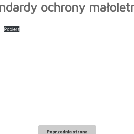
ndardy ochrony małolet
d
Pobierz