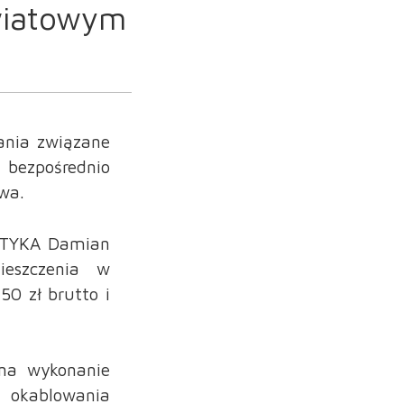
owiatowym
łania związane
bezpośrednio
wa.
ATYKA Damian
ieszczenia w
0 zł brutto i
na wykonanie
 okablowania