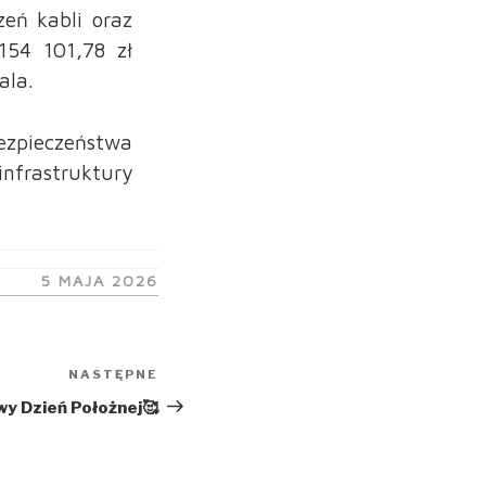
zeń kabli oraz
154 101,78 zł
ala.
ezpieczeństwa
nfrastruktury
OPUBLIKOWANE
5 MAJA 2026
W
NASTĘPNE
Następny
wpis
y Dzień Położnej🥰