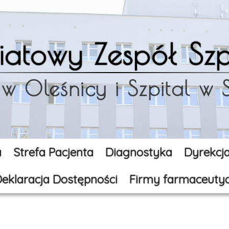
iatowy Zespół Szpi
 w Oleśnicy i Szpital w
a
Strefa Pacjenta
Diagnostyka
Dyrekcj
eklaracja Dostępności
Firmy farmaceuty