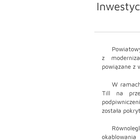
Inwestyc
Powiatowy
z moderniza
powiązane z 
W ramach
Till na prz
podpiwniczen
została pokry
Równoleg
okablowania