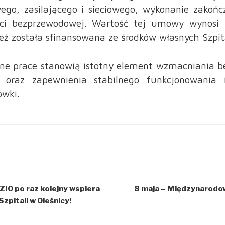
go, zasilającego i sieciowego, wykonanie zakońc
eci bezprzewodowej. Wartość tej umowy wynosi 
ież została sfinansowana ze środków własnych Szpit
ne prace stanowią istotny element wzmacniania b
oraz zapewnienia stabilnego funkcjonowania i
ówki.
IO po raz kolejny wspiera
8 maja – Międzynarodow
zpitali w Oleśnicy!