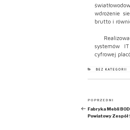
światłowodowe
wdrożenie si
brutto i równ
Realizowa
systemów IT 
cyfrowej plac
KATEGORIE
BEZ KATEGORII
Nawigacja
Poprzedni
POPRZEDNI
wpisu
wpis
Fabryka Mebli BODZ
Powiatowy Zespół S