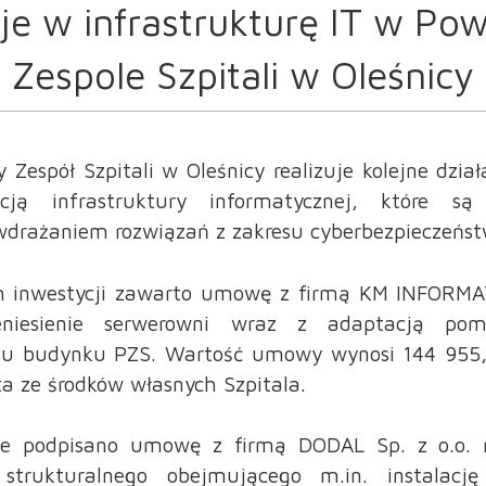
je w infrastrukturę IT w P
Zespole Szpitali w Oleśnicy
 Zespół Szpitali w Oleśnicy realizuje kolejne dzia
cją infrastruktury informatycznej, które są 
wdrażaniem rozwiązań z zakresu cyberbezpieczeńst
 inwestycji zawarto umowę z firmą KM INFORM
eniesienie serwerowni wraz z adaptacją pom
iu budynku PZS. Wartość umowy wynosi 144 955,5
ta ze środków własnych Szpitala.
le podpisano umowę z firmą DODAL Sp. z o.o. 
 strukturalnego obejmującego m.in. instalację